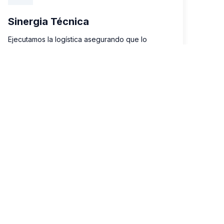
Sinergia Técnica
Ejecutamos la logística asegurando que lo
planeado se cumpla en la aduana. Cumplimiento
documentado y medible.
CONTÁCTANOS