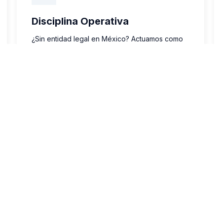
Disciplina Operativa
¿Sin entidad legal en México? Actuamos como
su IOR (Importer of Record). Venda y distribuya
inmediatamente sin carga administrativa.
CONTÁCTANOS
Outsorcing Aduanero