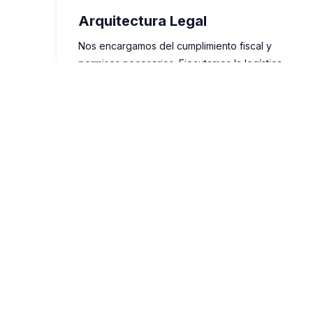
Arquitectura Legal
Nos encargamos del cumplimiento fiscal y
permisos necesarios. Ejecutamos la logística
asegurando que lo planeado se cumpla en la
aduana.​
CONTÁCTANOS